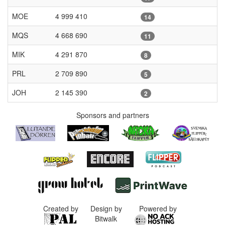
MOE
4 999 410
14
MQS
4 668 690
11
MIK
4 291 870
8
PRL
2 709 890
5
JOH
2 145 390
2
Sponsors and partners
Created by
Design by
Powered by
Bitwalk