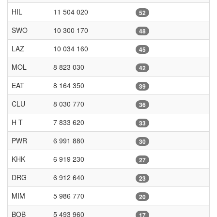
HIL
11 504 020
52
SWO
10 300 170
48
LAZ
10 034 160
45
MOL
8 823 030
42
EAT
8 164 350
39
CLU
8 030 770
36
H T
7 833 620
33
PWR
6 991 880
30
KHK
6 919 230
27
DRG
6 912 640
23
MIM
5 986 770
20
BOB
5 493 960
17