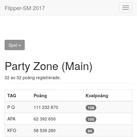
Flipper-SM 2017
Toggl
navig
Spel
Party Zone (Main)
32 av 32 poäng registrerade.
TAG
Poäng
Kvalpoäng
P Q
111 232 870
108
APA
62 392 650
100
KFO
58 539 280
94