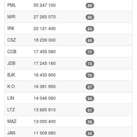
PML
55 247 100
89
MIR
27 265 570
86
IRK
22 121 400
83
CSZ
18 239 300
80
CCB
17 455 580
77
JDB
17 245 160
73
BJK
16 430 900
70
K O
16 381 950
67
LIN
14 046 060
64
LTZ
13 665 810
61
MAZ
13 000 400
58
JAN
11 509 680
55