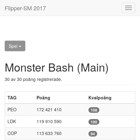
Flipper-SM 2017
Toggl
navig
Spel
Monster Bash (Main)
30 av 30 poäng registrerade.
TAG
Poäng
Kvalpoäng
PEO
172 421 410
108
LDK
119 910 590
100
COP
113 633 760
94