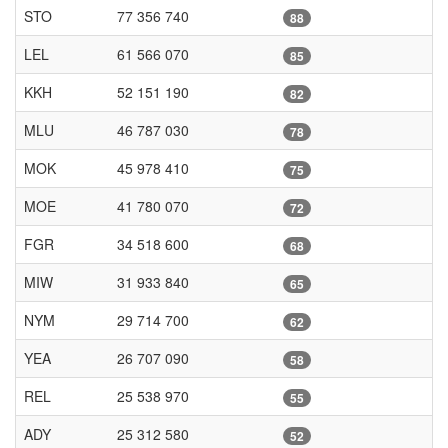
STO
77 356 740
88
LEL
61 566 070
85
KKH
52 151 190
82
MLU
46 787 030
78
MOK
45 978 410
75
MOE
41 780 070
72
FGR
34 518 600
68
MIW
31 933 840
65
NYM
29 714 700
62
YEA
26 707 090
58
REL
25 538 970
55
ADY
25 312 580
52