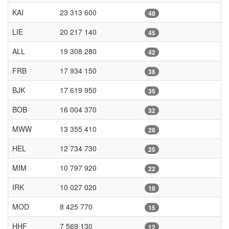
KAI
23 313 600
48
LIE
20 217 140
45
ALL
19 308 280
42
FRB
17 934 150
38
BJK
17 619 950
35
BOB
16 004 370
32
MWW
13 355 410
28
HEL
12 734 730
25
MIM
10 797 920
22
IRK
10 027 020
18
MOD
8 425 770
15
HHF
7 569 130
12