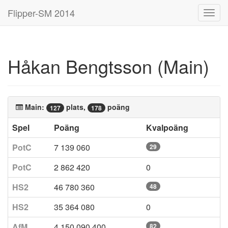
Flipper-SM 2014
Toggl
navig
Håkan Bengtsson (Main)
Main:
plats,
poäng
127
178
Spel
Poäng
Kvalpoäng
PotC
7 139 060
29
PotC
2 862 420
0
HS2
46 780 360
48
HS2
35 364 080
0
AfM
4 150 090 400
82