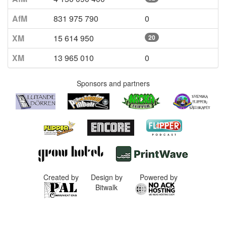
AfM
831 975 790
0
XM
15 614 950
20
XM
13 965 010
0
Sponsors and partners
Created by
Design by
Powered by
Bitwalk