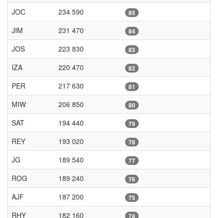
JOC
234 590
85
JIM
231 470
84
JOS
223 830
83
IZA
220 470
82
PER
217 630
81
MIW
206 850
80
SAT
194 440
79
REY
193 020
78
JG
189 540
77
ROG
189 240
76
AJF
187 200
75
RHY
182 160
74