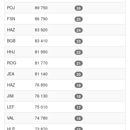
POJ
89 750
26
FSN
86 790
25
HAZ
83 920
24
BGB
83 410
23
HHJ
81 950
22
ROG
81 770
21
JEA
81 140
20
HAZ
76 850
19
JIM
76 130
18
LEF
75 010
17
VAL
74 780
16
HLP
73 870
15