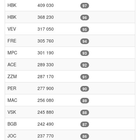
HBK
409 030
97
HBK
368 230
96
VEV
317 050
95
FRE
305 760
94
MPC
301 190
93
ACE
289 330
92
ZZM
287 170
91
PER
277 900
90
MAC
256 080
89
VSK
245 880
88
BGB
242 490
87
JOC
237 770
86