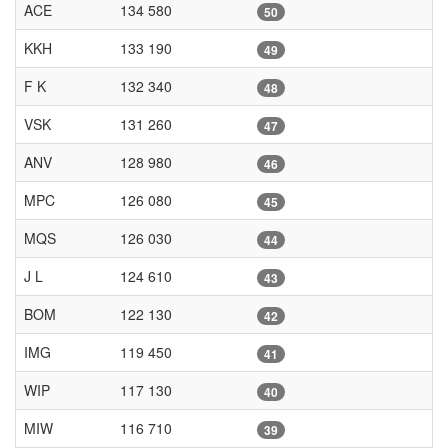
ACE
134 580
50
KKH
133 190
49
F K
132 340
48
VSK
131 260
47
ANV
128 980
46
MPC
126 080
45
MQS
126 030
44
J L
124 610
43
BOM
122 130
42
IMG
119 450
41
WIP
117 130
40
MIW
116 710
39