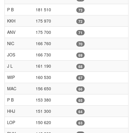
P B
181 510
73
KKH
175 970
72
ANV
175 700
71
NIC
166 760
70
JOS
166 730
69
J L
161 190
68
WIP
160 530
67
MAC
156 650
66
P B
153 380
65
HHJ
151 300
64
LOP
150 620
63