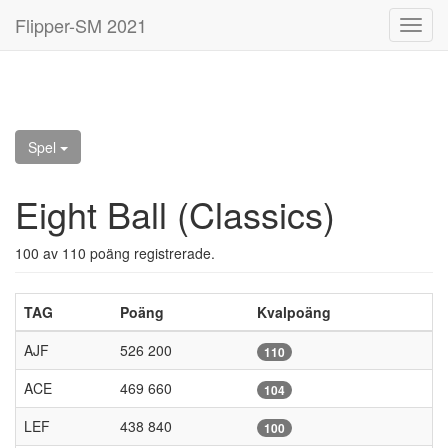
Flipper-SM 2021
Toggl
navig
Spel
Eight Ball (Classics)
100 av 110 poäng registrerade.
TAG
Poäng
Kvalpoäng
AJF
526 200
110
ACE
469 660
104
LEF
438 840
100