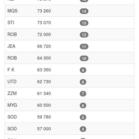
MQS
73 260
14
STI
73 070
13
ROB
72 000
12
JEA
66 720
11
ROB
64 300
10
F K
63 350
9
UTD
62 730
8
ZZM
61 340
7
MYG
60 500
6
SOD
59 780
5
SOD
57 000
4