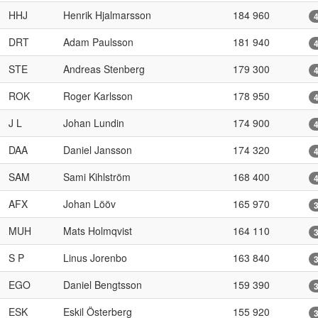
HHJ
Henrik Hjalmarsson
184 960
DRT
Adam Paulsson
181 940
STE
Andreas Stenberg
179 300
ROK
Roger Karlsson
178 950
J L
Johan Lundin
174 900
DAA
Daniel Jansson
174 320
SAM
Sami Kihlström
168 400
AFX
Johan Lööv
165 970
MUH
Mats Holmqvist
164 110
S P
Linus Jorenbo
163 840
EGO
Daniel Bengtsson
159 390
ESK
Eskil Österberg
155 920