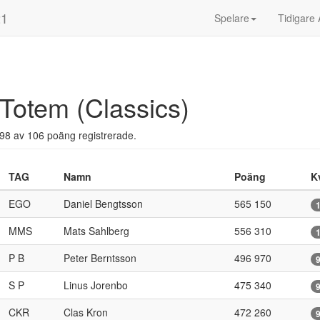
21
Spelare
Tidigare 
Totem (Classics)
98 av 106 poäng registrerade.
TAG
Namn
Poäng
K
EGO
Daniel Bengtsson
565 150
MMS
Mats Sahlberg
556 310
P B
Peter Berntsson
496 970
S P
Linus Jorenbo
475 340
CKR
Clas Kron
472 260