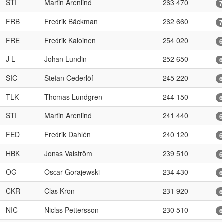
STI
Martin Arenlind
263 470
FRB
Fredrik Bäckman
262 660
FRE
Fredrik Kaloinen
254 020
J L
Johan Lundin
252 650
SIC
Stefan Cederlöf
245 220
TLK
Thomas Lundgren
244 150
STI
Martin Arenlind
241 440
FED
Fredrik Dahlén
240 120
HBK
Jonas Valström
239 510
OG
Oscar Gorajewski
234 430
CKR
Clas Kron
231 920
NIC
Niclas Pettersson
230 510