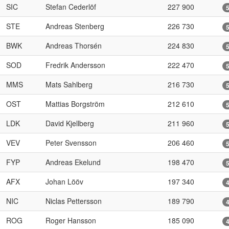
SIC
Stefan Cederlöf
227 900
STE
Andreas Stenberg
226 730
BWK
Andreas Thorsén
224 830
SOD
Fredrik Andersson
222 470
MMS
Mats Sahlberg
216 730
OST
Mattias Borgström
212 610
LDK
David Kjellberg
211 960
VEV
Peter Svensson
206 460
FYP
Andreas Ekelund
198 470
AFX
Johan Lööv
197 340
NIC
Niclas Pettersson
189 790
ROG
Roger Hansson
185 090