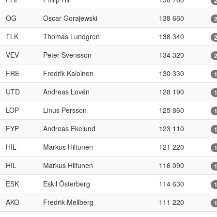
OG
Oscar Gorajewski
138 660
TLK
Thomas Lundgren
138 340
VEV
Peter Svensson
134 320
FRE
Fredrik Kaloinen
130 330
UTD
Andreas Lovén
128 190
LOP
Linus Persson
125 860
FYP
Andreas Ekelund
123 110
HIL
Markus Hiltunen
121 220
HIL
Markus Hiltunen
116 090
ESK
Eskil Österberg
114 630
AKO
Fredrik Mellberg
111 220