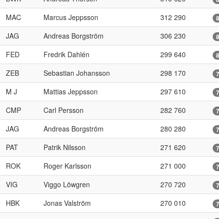
MAC
Marcus Jeppsson
312 290
JAG
Andreas Borgström
306 230
FED
Fredrik Dahlén
299 640
ZEB
Sebastian Johansson
298 170
M J
Mattias Jeppsson
297 610
CMP
Carl Persson
282 760
JAG
Andreas Borgström
280 280
PAT
Patrik Nilsson
271 620
ROK
Roger Karlsson
271 000
VIG
Viggo Löwgren
270 720
HBK
Jonas Valström
270 010