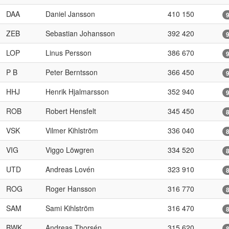
DAA
Daniel Jansson
410 150
ZEB
Sebastian Johansson
392 420
LOP
Linus Persson
386 670
P B
Peter Berntsson
366 450
HHJ
Henrik Hjalmarsson
352 940
ROB
Robert Hensfelt
345 450
VSK
Vilmer Kihlström
336 040
VIG
Viggo Löwgren
334 520
UTD
Andreas Lovén
323 910
ROG
Roger Hansson
316 770
SAM
Sami Kihlström
316 470
BWK
Andreas Thorsén
315 620