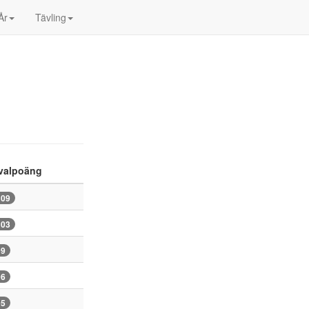
År
Tävling
valpoäng
109
103
99
96
95