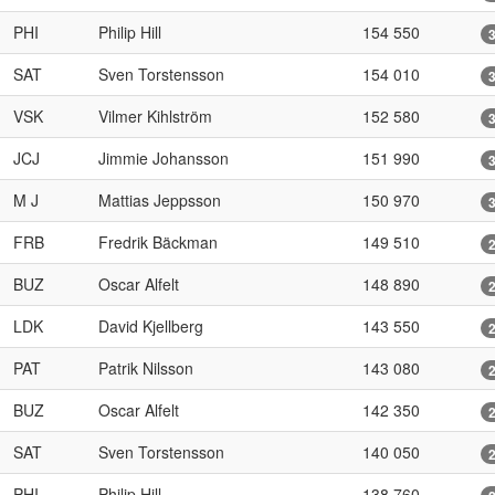
PHI
Philip Hill
154 550
SAT
Sven Torstensson
154 010
VSK
Vilmer Kihlström
152 580
JCJ
Jimmie Johansson
151 990
M J
Mattias Jeppsson
150 970
FRB
Fredrik Bäckman
149 510
BUZ
Oscar Alfelt
148 890
LDK
David Kjellberg
143 550
PAT
Patrik Nilsson
143 080
BUZ
Oscar Alfelt
142 350
SAT
Sven Torstensson
140 050
PHI
Philip Hill
138 760