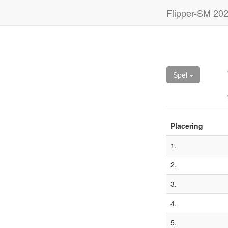
Flipper-SM 20
Spel
Placering
1.
2.
3.
4.
5.