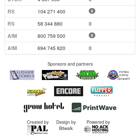
RS
104 271 400
9
RS
58 344 880
0
AfM
800 759 500
9
AfM
694 745 820
0
Sponsors and partners
Created by
Design by
Powered by
Bitwalk