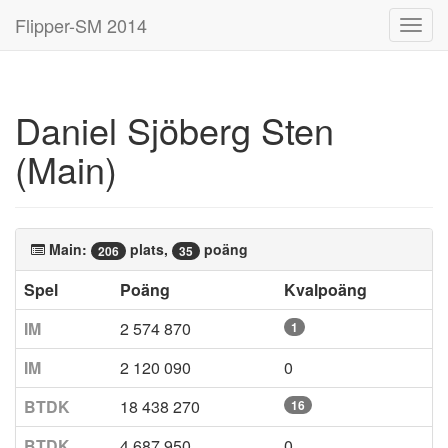
Flipper-SM 2014
Toggl
navig
Daniel Sjöberg Sten
(Main)
Main:
plats,
poäng
206
35
Spel
Poäng
Kvalpoäng
IM
2 574 870
1
IM
2 120 090
0
BTDK
18 438 270
16
BTDK
4 687 950
0