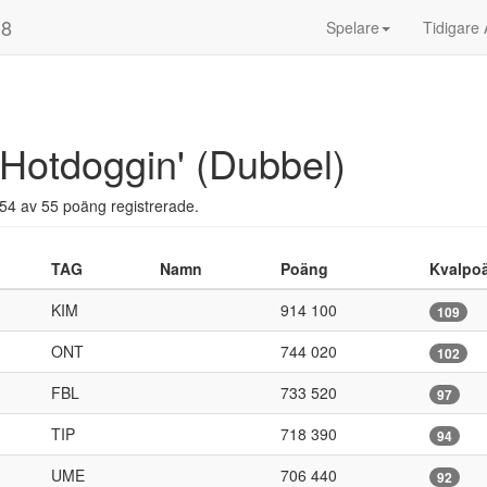
18
Spelare
Tidigare 
Hotdoggin' (Dubbel)
54 av 55 poäng registrerade.
TAG
Namn
Poäng
Kvalpo
KIM
914 100
109
ONT
744 020
102
FBL
733 520
97
TIP
718 390
94
UME
706 440
92