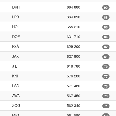
DKH
664 880
90
LPB
664 090
88
HOL
655 210
86
DOF
631 710
84
KSÅ
629 200
82
JAX
627 800
81
J L
618 780
79
KNI
576 280
77
LSD
571 480
75
AWA
567 450
73
ZOG
562 340
71
MIG
561 590
69