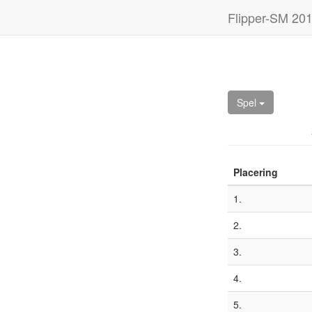
Flipper-SM 20
Spel
Placering
1.
2.
3.
4.
5.