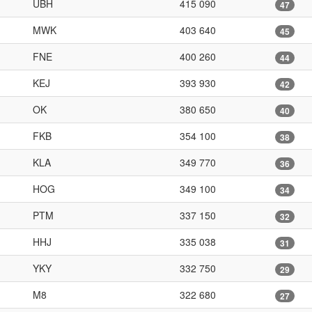
UBH
415 090
47
MWK
403 640
45
FNE
400 260
44
KEJ
393 930
42
OK
380 650
40
FKB
354 100
38
KLA
349 770
36
HOG
349 100
34
PTM
337 150
32
HHJ
335 038
31
YKY
332 750
29
M8
322 680
27