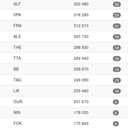
SLF
322 480
25
VPA
318 280
23
FRA
312 210
21
ALS
303 750
19
THE
288 830
18
TTA
284 440
16
BB
258 870
14
TAG
249 280
12
LIK
235 460
10
GUN
201 670
8
NIN
178 030
6
FOK
175 840
5