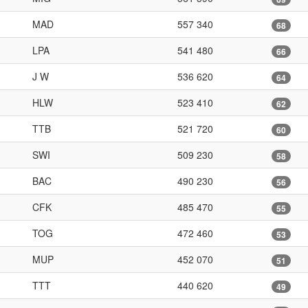
MAD
557 340
68
LPA
541 480
66
J W
536 620
64
HLW
523 410
62
TTB
521 720
60
SWI
509 230
58
BAC
490 230
56
CFK
485 470
55
TOG
472 460
53
MUP
452 070
51
TTT
440 620
49