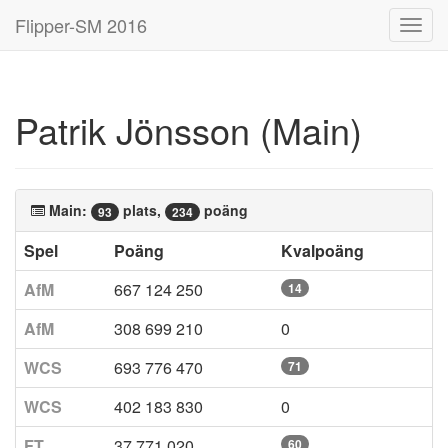
Flipper-SM 2016
Toggl
navig
Patrik Jönsson (Main)
Main:
plats,
poäng
93
234
Spel
Poäng
Kvalpoäng
AfM
667 124 250
14
AfM
308 699 210
0
WCS
693 776 470
71
WCS
402 183 830
0
FT
37 771 020
60