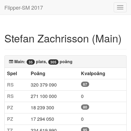
Flipper-SM 2017
Toggl
navig
Stefan Zachrisson (Main)
Main:
plats,
poäng
35
305
Spel
Poäng
Kvalpoäng
RS
320 379 090
67
RS
271 100 000
0
PZ
18 239 300
80
PZ
17 294 050
0
TZ
334 619 990
95