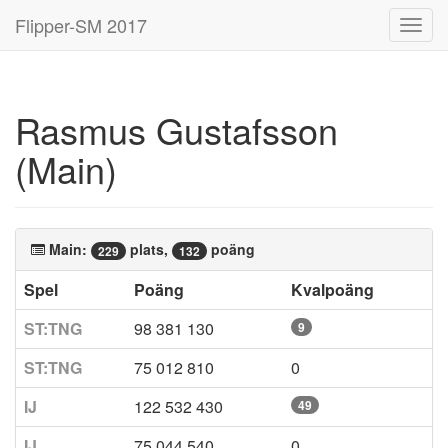
Flipper-SM 2017
Toggl
navig
Rasmus Gustafsson
(Main)
Main:
plats,
poäng
229
132
Spel
Poäng
Kvalpoäng
ST:TNG
98 381 130
9
ST:TNG
75 012 810
0
IJ
122 532 430
49
IJ
75 044 540
0