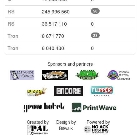
RS
245 996 560
50
RS
36 517 110
0
Tron
8 671 770
23
Tron
6 040 430
0
Sponsors and partners
Created by
Design by
Powered by
Bitwalk