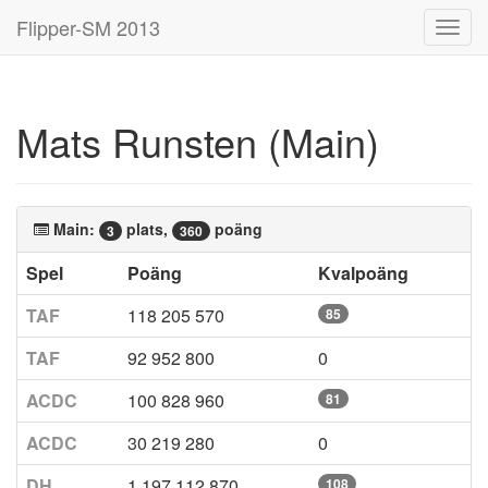
Flipper-SM 2013
Toggl
navig
Mats Runsten (Main)
Main:
plats,
poäng
3
360
Spel
Poäng
Kvalpoäng
TAF
118 205 570
85
TAF
92 952 800
0
ACDC
100 828 960
81
ACDC
30 219 280
0
DH
1 197 112 870
108