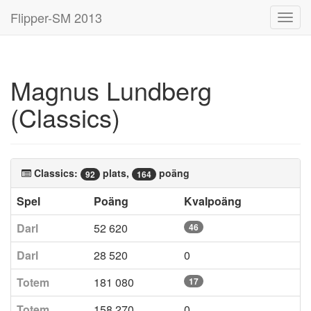
Flipper-SM 2013
Toggl
navig
Magnus Lundberg
(Classics)
Classics:
plats,
poäng
92
164
Spel
Poäng
Kvalpoäng
Darl
52 620
46
Darl
28 520
0
Totem
181 080
17
Totem
158 270
0