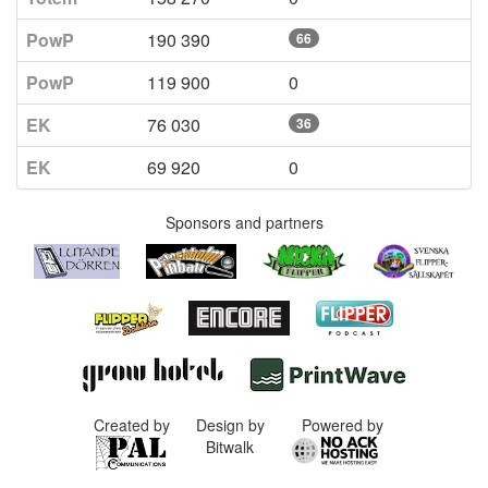
PowP
190 390
66
PowP
119 900
0
EK
76 030
36
EK
69 920
0
Sponsors and partners
Created by
Design by
Powered by
Bitwalk