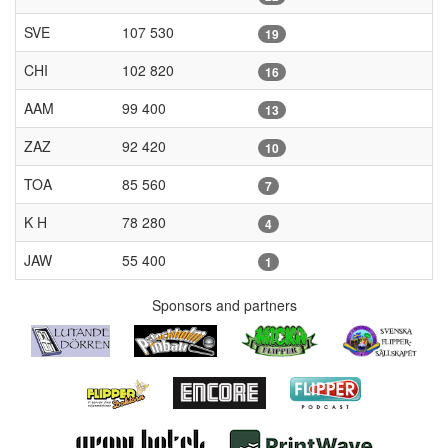
SVE
107 530
19
CHI
102 820
16
AAM
99 400
13
ZAZ
92 420
10
TOA
85 560
7
K H
78 280
4
JAW
55 400
1
Sponsors and partners