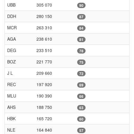
UBB
305 070
90
DDH
280 150
87
MCR
263 310
84
AGA
238 610
81
DEG
233 510
78
BOZ
221 770
75
J L
209 660
72
REC
197 920
69
MLU
190 390
66
AHS
188 750
63
HBK
165 720
60
NLE
164 840
57