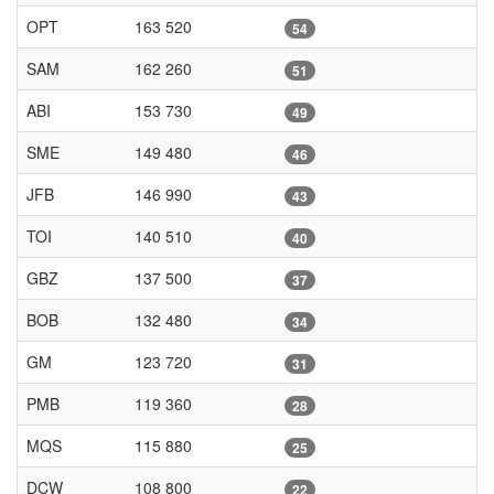
OPT
163 520
54
SAM
162 260
51
ABI
153 730
49
SME
149 480
46
JFB
146 990
43
TOI
140 510
40
GBZ
137 500
37
BOB
132 480
34
GM
123 720
31
PMB
119 360
28
MQS
115 880
25
DCW
108 800
22