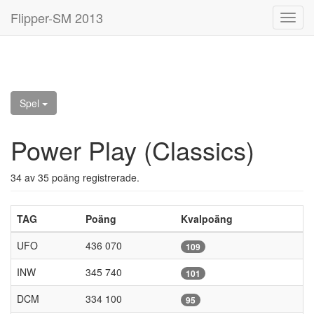
Flipper-SM 2013
Toggl
navig
Spel
Power Play (Classics)
34 av 35 poäng registrerade.
TAG
Poäng
Kvalpoäng
UFO
436 070
109
INW
345 740
101
DCM
334 100
95