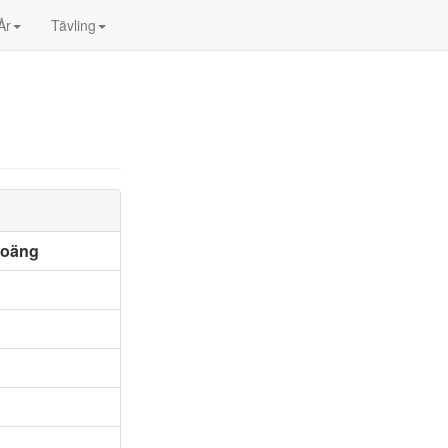
År
Tävling
poäng