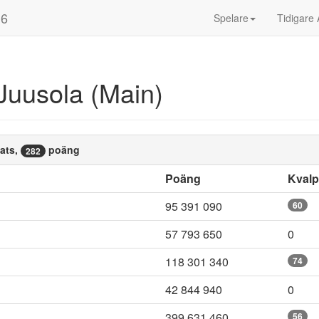
16
Spelare
Tidigare 
Juusola (Main)
ats,
poäng
282
Poäng
Kval
95 391 090
60
57 793 650
0
118 301 340
74
42 844 940
0
399 631 460
56