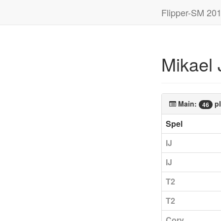
Flipper-SM 20
Mikael 
Main:
pl
46
Spel
IJ
IJ
T2
T2
Corv