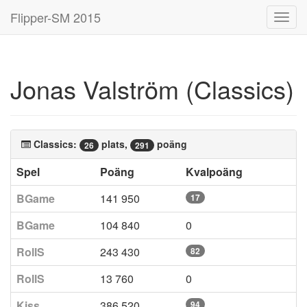
Flipper-SM 2015
Toggl
navig
Jonas Valström (Classics)
Classics:
plats,
poäng
26
291
Spel
Poäng
Kvalpoäng
BGame
141 950
17
BGame
104 840
0
RollS
243 430
82
RollS
13 760
0
Kiss
386 520
94