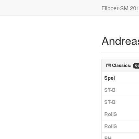
Flipper-SM 20
Andreas
Classics:
5
Spel
ST-B
ST-B
RollS
RollS
BH