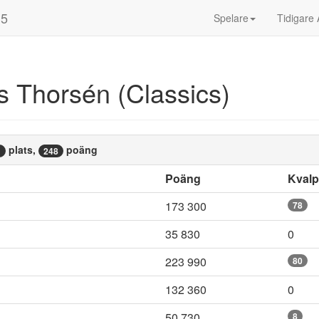
15
Spelare
Tidigare 
 Thorsén (Classics)
plats,
poäng
1
248
Poäng
Kval
173 300
78
35 830
0
223 990
80
132 360
0
50 730
8