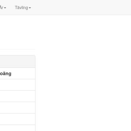
År
Tävling
poäng