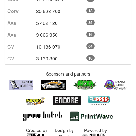
Corv
80 523 700
18
Ava
5 402 120
35
Ava
3 666 350
16
CV
10 136 070
64
CV
3 130 300
18
Sponsors and partners
Created by
Design by
Powered by