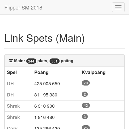
Flipper-SM 2018
Toggl
navig
Link Spets (Main)
Main:
plats,
poäng
244
301
Spel
Poäng
Kvalpoäng
DH
425 005 650
78
DH
81 195 330
2
Shrek
6 310 900
42
Shrek
1 816 480
3
Corv
135 296 420
25