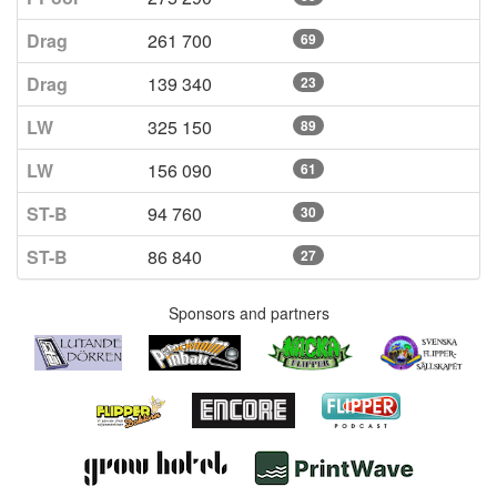
Drag
261 700
69
Drag
139 340
23
LW
325 150
89
LW
156 090
61
ST-B
94 760
30
ST-B
86 840
27
Sponsors and partners