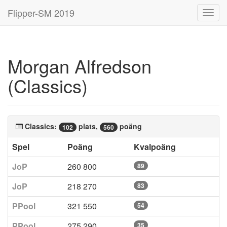
Flipper-SM 2019
Toggl
navig
Morgan Alfredson
(Classics)
Classics:
plats,
poäng
102
560
Spel
Poäng
Kvalpoäng
JoP
260 800
89
JoP
218 270
83
PPool
321 550
54
PPool
275 290
35