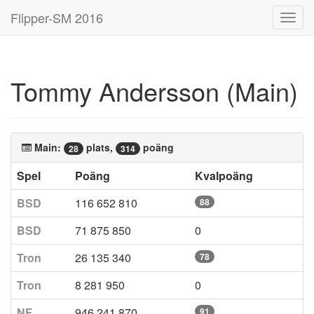
Flipper-SM 2016
Toggl
navig
Tommy Andersson (Main)
Main:
plats,
poäng
28
314
Spel
Poäng
Kvalpoäng
BSD
116 652 810
88
BSD
71 875 850
0
Tron
26 135 340
78
Tron
8 281 950
0
NF
946 241 870
91