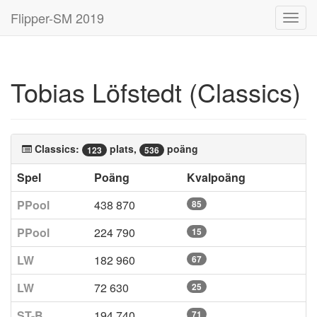
Flipper-SM 2019
Toggl
navig
Tobias Löfstedt (Classics)
Classics:
plats,
poäng
123
536
Spel
Poäng
Kvalpoäng
PPool
438 870
85
PPool
224 790
15
LW
182 960
67
LW
72 630
25
ST-B
194 740
71