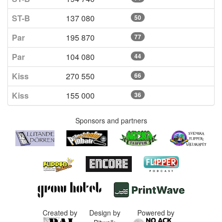
ST-B
137 080
50
Par
195 870
77
Par
104 080
44
Kiss
270 550
66
Kiss
155 000
36
Sponsors and partners
Created by
Design by
Powered by