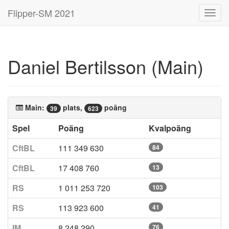
Flipper-SM 2021
Toggl
navig
Daniel Bertilsson (Main)
Main:
plats,
poäng
39
623
Spel
Poäng
Kvalpoäng
CftBL
111 349 630
84
CftBL
17 408 760
13
RS
1 011 253 720
103
RS
113 923 600
41
IM
8 248 290
76