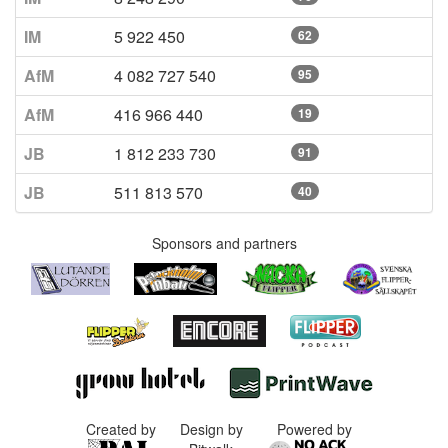
IM
5 922 450
62
AfM
4 082 727 540
95
AfM
416 966 440
19
JB
1 812 233 730
91
JB
511 813 570
40
Sponsors and partners
Created by
Design by
Powered by