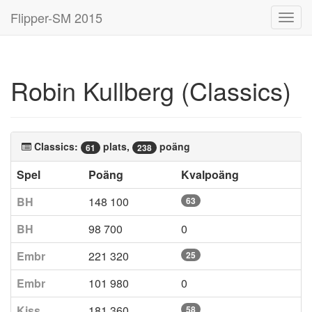
Flipper-SM 2015
Toggl
navig
Robin Kullberg (Classics)
Classics:
plats,
poäng
61
238
Spel
Poäng
Kvalpoäng
BH
148 100
63
BH
98 700
0
Embr
221 320
25
Embr
101 980
0
Kiss
181 360
58