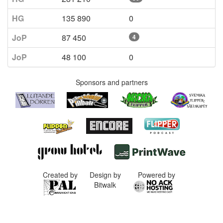
HG
135 890
0
JoP
87 450
4
JoP
48 100
0
Sponsors and partners
Created by
Design by
Powered by
Bitwalk