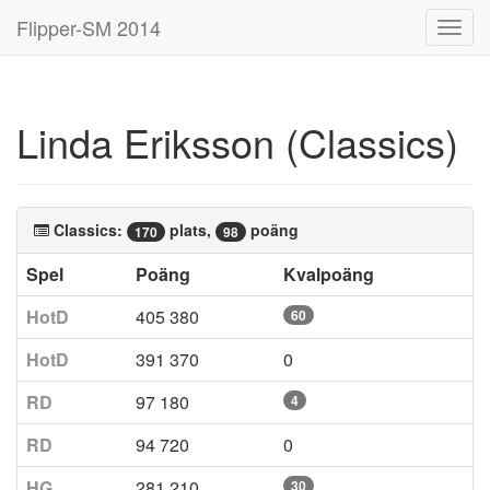
Flipper-SM 2014
Toggl
navig
Linda Eriksson (Classics)
Classics:
plats,
poäng
170
98
Spel
Poäng
Kvalpoäng
HotD
405 380
60
HotD
391 370
0
RD
97 180
4
RD
94 720
0
HG
281 210
30