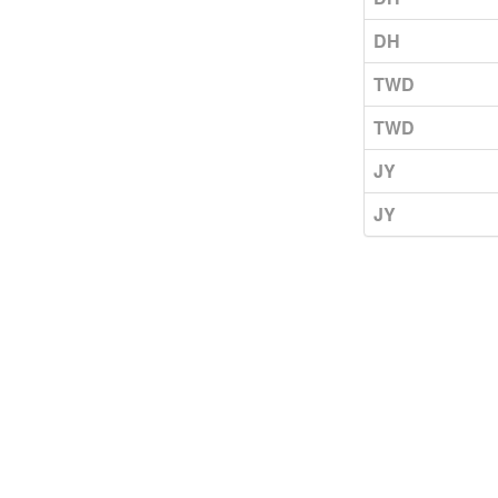
DH
TWD
TWD
JY
JY