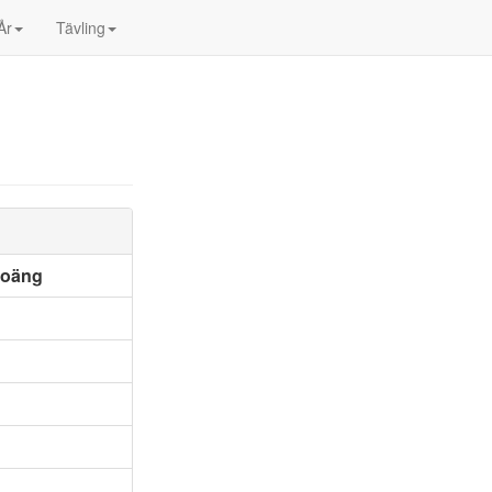
År
Tävling
poäng