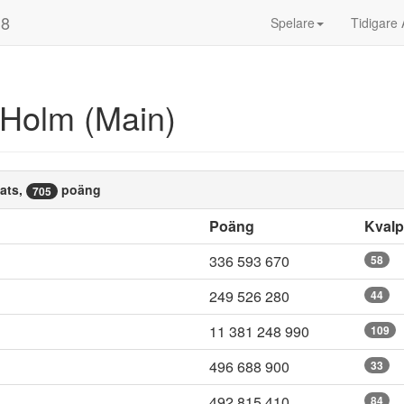
18
Spelare
Tidigare 
 Holm (Main)
ats,
poäng
705
Poäng
Kval
336 593 670
58
249 526 280
44
11 381 248 990
109
496 688 900
33
492 815 410
84