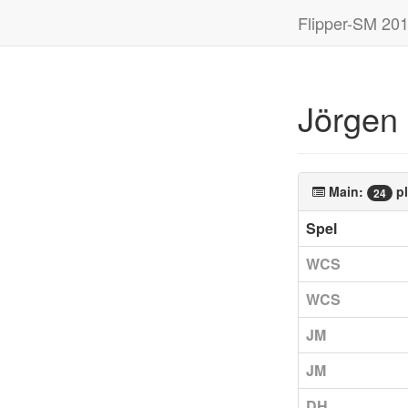
Flipper-SM 20
Jörgen
Main:
pl
24
Spel
WCS
WCS
JM
JM
DH