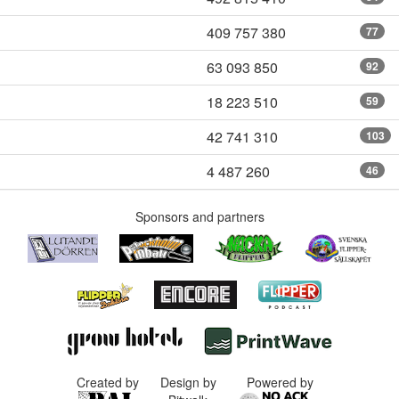
409 757 380
77
63 093 850
92
18 223 510
59
42 741 310
103
4 487 260
46
Sponsors and partners
Created by
Design by
Powered by