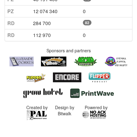
PZ
12 074 340
0
RD
284 700
82
RD
112 970
0
Sponsors and partners
Created by
Design by
Powered by
Bitwalk