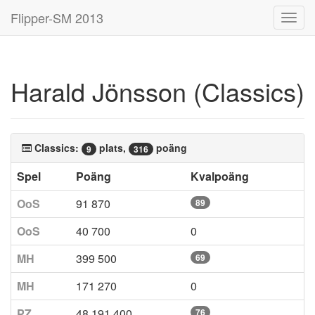
Flipper-SM 2013
Toggl
navig
Harald Jönsson (Classics)
Classics:
plats,
poäng
9
316
Spel
Poäng
Kvalpoäng
OoS
91 870
89
OoS
40 700
0
MH
399 500
69
MH
171 270
0
PZ
48 191 400
76