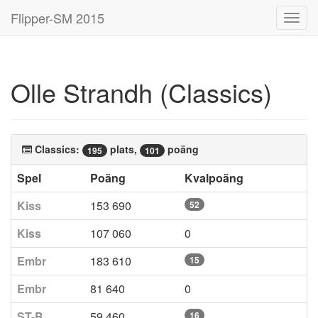
Flipper-SM 2015
Toggl
navig
Olle Strandh (Classics)
Classics:
plats,
poäng
195
101
Spel
Poäng
Kvalpoäng
Kiss
153 690
52
Kiss
107 060
0
Embr
183 610
15
Embr
81 640
0
ST-B
59 460
16